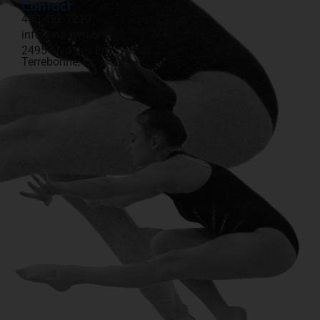
Contact
450-492-7219​
info@viagym.org
2495 blvd des Entreprises
Terrebonne, Qc J6X 4J9