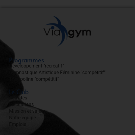
Programmes
Développement "récréatif"
Gymnastique Artistique Féminine "compétitif"
Trampoline "compétitif"
Le Club
Activités
Inscriptions
Mission et valeurs
Notre équipe
Emplois