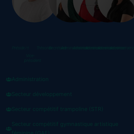
Stéphane
Pierre-
Patrick
Dominique
Nathalie
Nelly
Annie
Catherine
Michelle
Duburre
Luc
Benoit
Poirier
Lefebvre
Paultre
Tremblay
Armstrong
Melanço
Président
Trésorier
Secrétaire
Administratrice
Administratrice
Administratrice
Administratrice
Administratri
Boudrias
Vice-
président
Administration
Secteur développement
Secteur compétitif trampoline (STR)
Secteur compétitif gymnastique artistique
féminine (GAF)​