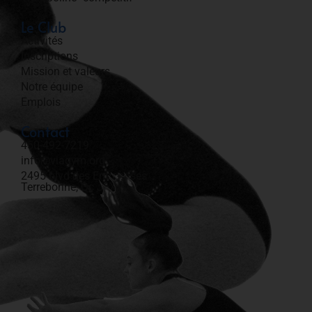
Le Club
Activités
Inscriptions
Mission et valeurs
Notre équipe
Emplois
Contact
450-492-7219​
info@viagym.org
2495 blvd des Entreprises
Terrebonne, Qc J6X 4J9