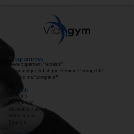
Programmes
Développement "récréatif"
Gymnastique Artistique Féminine "compétitif"
Trampoline "compétitif"
Le Club
Activités
Inscriptions
Mission et valeurs
Notre équipe
Emplois