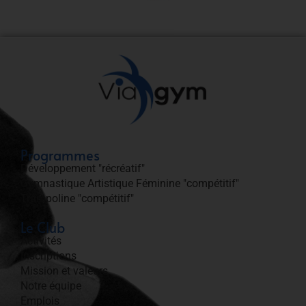
Programmes
Développement "récréatif"
Gymnastique Artistique Féminine "compétitif"
Trampoline "compétitif"
Le Club
Activités
Inscriptions
Mission et valeurs
Notre équipe
Emplois