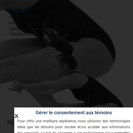
Contact
450-492-7219​
info@viagym.org
2495 blvd des Entreprises
Terrebonne, Qc J6X 4J9
Gérer le consentement aux témoins
Pour offrir une meilleure expérience, nous utilisons des technologies
telles que les témoins pour stocker et/ou accéder aux informations