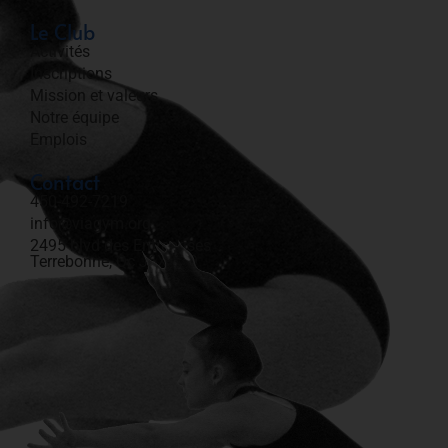
Le Club
Activités
Inscriptions
Mission et valeurs
Notre équipe
Emplois
Contact
450-492-7219​
info@viagym.org
2495 blvd des Entreprises
Terrebonne, Qc J6X 4J9