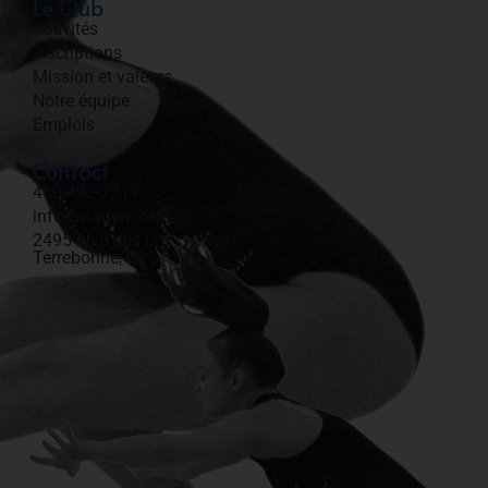
Le Club
Activités
Inscriptions
Mission et valeurs
Notre équipe
Emplois
Contact
450-492-7219​
info@viagym.org
2495 blvd des Entreprises
Terrebonne, Qc J6X 4J9